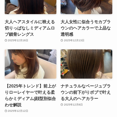
大人ヘアスタイルに映える
大人女性に似合うモカブラ
切りっぱなしミディアムロ
ウンのヘアカラーで上品な
ブ鎖骨レングス
透明感
2025年12月16日
2025年12月13日
【2025年トレンド】前上が
ナチュラルなベージュブラ
りローレイヤーで叶える柔
ウンの前下がりボブで叶え
らかミディアム|顔型別似合
る大人のヘアカラー
わせ解説
2025年12月8日
2025年12月12日