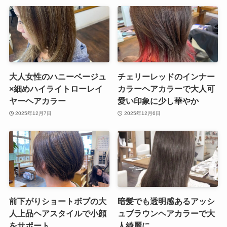
大人女性のハニーベージュ
チェリーレッドのインナー
×細めハイライトローレイ
カラーヘアカラーで大人可
ヤーヘアカラー
愛い印象に少し華やか
2025年12月7日
2025年12月6日
前下がりショートボブの大
暗髪でも透明感あるアッシ
人上品ヘアスタイルで小顔
ュブラウンヘアカラーで大
をサポート
人綺麗に