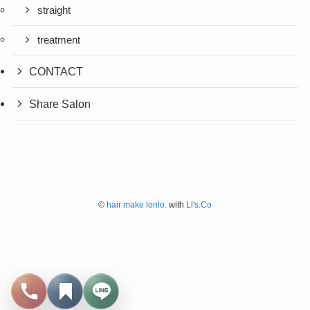
straight
treatment
CONTACT
Share Salon
©
hair make lonlo.
with
Ll's.Co