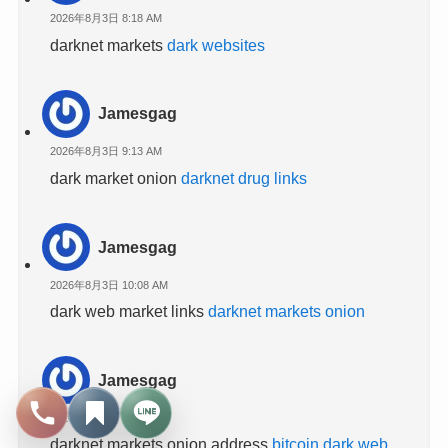
2026年8月3日 8:18 AM
darknet markets
dark websites
Jamesgag
2026年8月3日 9:13 AM
dark market onion
darknet drug links
Jamesgag
2026年8月3日 10:08 AM
dark web market links
darknet markets onion
Jamesgag
2026年8月3日 11:03 AM
darknet markets onion address
bitcoin dark web