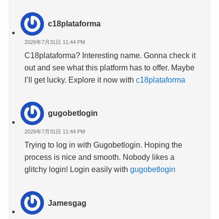
c18plataforma
2026年7月31日 11:44 PM
C18plataforma? Interesting name. Gonna check it
out and see what this platform has to offer. Maybe
I’ll get lucky. Explore it now with
c18plataforma
gugobetlogin
2026年7月31日 11:44 PM
Trying to log in with Gugobetlogin. Hoping the
process is nice and smooth. Nobody likes a
glitchy login! Login easily with
gugobetlogin
Jamesgag