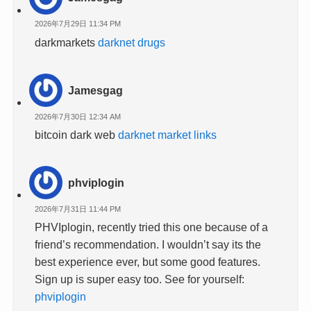
2026年7月29日 11:34 PM
darkmarkets
darknet drugs
Jamesgag
2026年7月30日 12:34 AM
bitcoin dark web
darknet market links
phviplogin
2026年7月31日 11:44 PM
PHVIplogin, recently tried this one because of a
friend’s recommendation. I wouldn’t say its the
best experience ever, but some good features.
Sign up is super easy too. See for yourself:
phviplogin