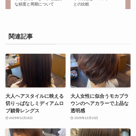
な頻度と周期について
との比較
関連記事
大人ヘアスタイルに映える
大人女性に似合うモカブラ
切りっぱなしミディアムロ
ウンのヘアカラーで上品な
ブ鎖骨レングス
透明感
2025年12月16日
2025年12月13日