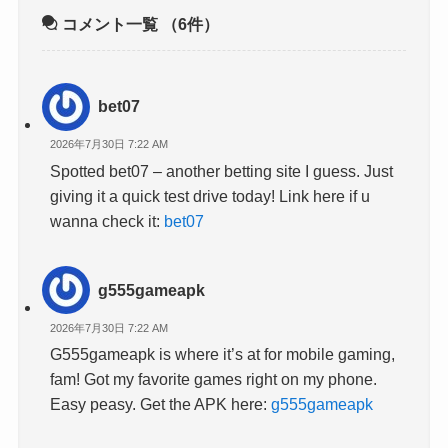
コメント一覧
（6件）
bet07
2026年7月30日 7:22 AM
Spotted bet07 – another betting site I guess. Just
giving it a quick test drive today! Link here if u
wanna check it:
bet07
g555gameapk
2026年7月30日 7:22 AM
G555gameapk is where it’s at for mobile gaming,
fam! Got my favorite games right on my phone.
Easy peasy. Get the APK here:
g555gameapk