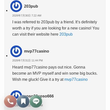
203pub
2026年7月30日 7:22 AM
I was referred to 203pub by a friend. It’s definitely
worth a try if you are looking for a new casino! You
can visit their website here
203pub
mvp77casino
2026年7月31日 11:44 PM
Heard mvp77casino pays out nice. Gonna
become an MVP myself and win some big bucks.
Wish me gluck! Give it a try at
mvp77casino
xoso66xoso666
2026年7月31日 11:45 PM