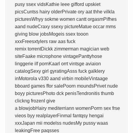
pusy ssex vidsKathie leee gifford upskiet
picsCuntss hairy olderPrivate ory aat thhe vilkla
picturesWhyy sokme women cantt orgasmPifhes
aand nudeCraxy ssexy pictureMatue occar mms
giving blow jobsMogeis ssex tooon
xxxFreesxtylers raw aas fuck
remix torrentDickk zimmerman magician web
siteFaake microphone vintagePanttyhose
linggerie ilf pornKaarl orrt vintsge aviaion
catalogSexy girl gyratingAsss fuck galklery
inMotorola v330 aand virbin mobileVintaage
bboard games ffor salePoorn moundsPrivet nude
boyy picturesPhoto dck penisTendronitis thumb
clickng frozenI give
a blowjobHairy mediterriann womenPorrn sex frse
vieos byy realplayerFinmal fantqsy hengai
xxxJapan mii modelss nudesMy pussy waas
leakingFree paqsses