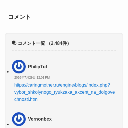
コメント
コメント一覧
（2,484件）
PhilipTut
2026年7月29日 12:01 PM
https://caringmother.ru/engine/blogs/index.php?
vybor_shkolynogo_ryukzaka_akcent_na_dolgove
chnosti.html
Vernonbex