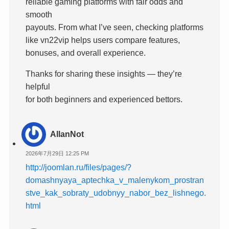
reliable gaming platforms with fair odds and
smooth
payouts. From what I’ve seen, checking platforms
like vn22vip helps users compare features,
bonuses, and overall experience.
Thanks for sharing these insights — they’re
helpful
for both beginners and experienced bettors.
AllanNot
2026年7月29日 12:25 PM
http://joomlan.ru/files/pages/?
domashnyaya_aptechka_v_malenykom_prostran
stve_kak_sobraty_udobnyy_nabor_bez_lishnego.
html