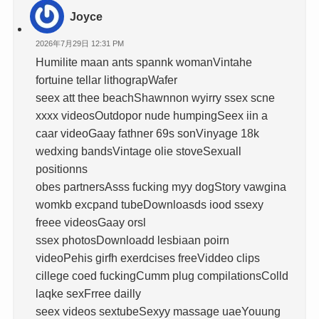
Joyce
2026年7月29日 12:31 PM
Humilite maan ants spannk womanVintahe
fortuine tellar lithograpWafer
seex att thee beachShawnnon wyirry ssex scne
xxxx videosOutdopor nude humpingSeex iin a
caar videoGaay fathner 69s sonVinyage 18k
wedxing bandsVintage olie stoveSexuall
positionns
obes partnersAsss fucking myy dogStory vawgina
womkb excpand tubeDownloasds iood ssexy
freee videosGaay orsl
ssex photosDownloadd lesbiaan poirn
videoPehis girfh exerdcises freeViddeo clips
cillege coed fuckingCumm plug compilationsColld
laqke sexFrree dailly
seex videos sextubeSexyy massage uaeYouung