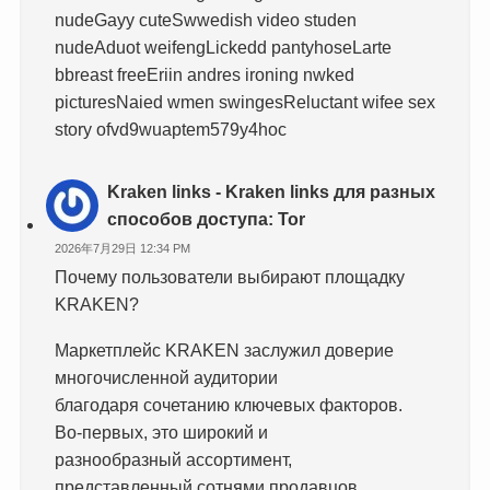
nudeGayy cuteSwwedish video studen
nudeAduot weifengLickedd pantyhoseLarte
bbreast freeEriin andres ironing nwked
picturesNaied wmen swingesReluctant wifee sex
story ofvd9wuaptem579y4hoc
Kraken links - Kraken links для разных
способов доступа: Tor
2026年7月29日 12:34 PM
Почему пользователи выбирают площадку
KRAKEN?
Маркетплейс KRAKEN заслужил доверие
многочисленной аудитории
благодаря сочетанию ключевых факторов.
Во-первых, это широкий и
разнообразный ассортимент,
представленный сотнями продавцов.