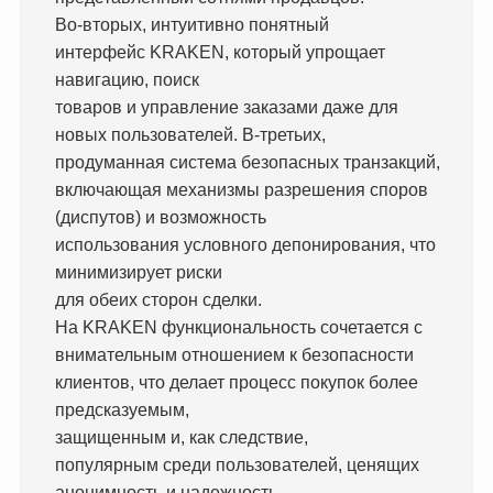
Во-вторых, интуитивно понятный
интерфейс KRAKEN, который упрощает
навигацию, поиск
товаров и управление заказами даже для
новых пользователей. В-третьих,
продуманная система безопасных транзакций,
включающая механизмы разрешения споров
(диспутов) и возможность
использования условного депонирования, что
минимизирует риски
для обеих сторон сделки.
На KRAKEN функциональность сочетается с
внимательным отношением к безопасности
клиентов, что делает процесс покупок более
предсказуемым,
защищенным и, как следствие,
популярным среди пользователей, ценящих
анонимность и надежность.