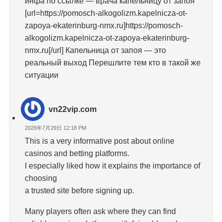
инфа по ссылке — врача капельницу от запоя
[url=https://pomosch-alkogolizm.kapelnicza-ot-
zapoya-ekaterinburg-nmx.ru]https://pomosch-
alkogolizm.kapelnicza-ot-zapoya-ekaterinburg-
nmx.ru[/url] Капельница от запоя — это
реальный выход Перешлите тем кто в такой же
ситуации
vn22vip.com
2026年7月29日 12:18 PM
This is a very informative post about online
casinos and betting platforms.
I especially liked how it explains the importance of
choosing
a trusted site before signing up.
Many players often ask where they can find