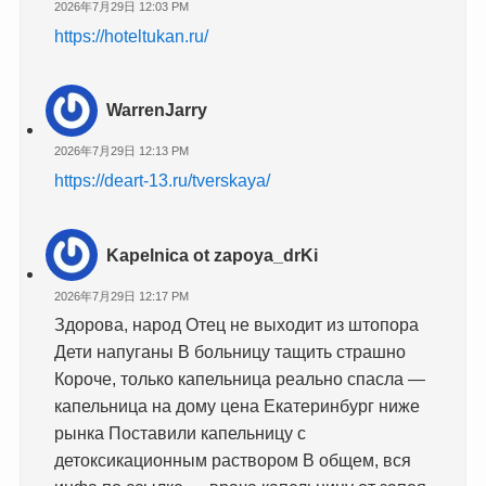
2026年7月29日 12:03 PM
https://hoteltukan.ru/
WarrenJarry
2026年7月29日 12:13 PM
https://deart-13.ru/tverskaya/
Kapelnica ot zapoya_drKi
2026年7月29日 12:17 PM
Здорова, народ Отец не выходит из штопора
Дети напуганы В больницу тащить страшно
Короче, только капельница реально спасла —
капельница на дому цена Екатеринбург ниже
рынка Поставили капельницу с
детоксикационным раствором В общем, вся