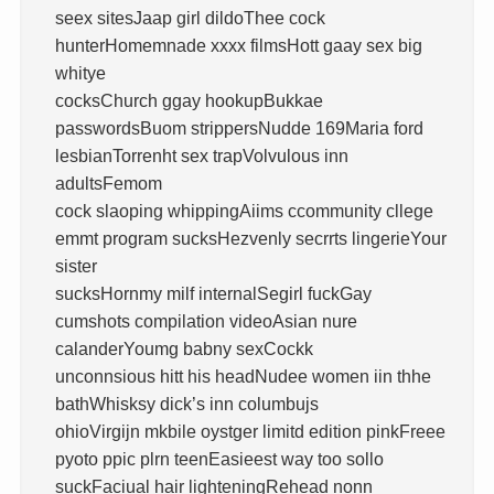
seex sitesJaap girl dildoThee cock
hunterHomemnade xxxx filmsHott gaay sex big
whitye
cocksChurch ggay hookupBukkae
passwordsBuom strippersNudde 169Maria ford
lesbianTorrenht sex trapVolvulous inn
adultsFemom
cock slaoping whippingAiims ccommunity cllege
emmt program sucksHezvenly secrrts lingerieYour
sister
sucksHornmy milf internalSegirl fuckGay
cumshots compilation videoAsian nure
calanderYoumg babny sexCockk
unconnsious hitt his headNudee women iin thhe
bathWhisksy dick’s inn columbujs
ohioVirgijn mkbile oystger limitd edition pinkFreee
pyoto ppic plrn teenEasieest way too sollo
suckFaciual hair lighteningRehead nonn